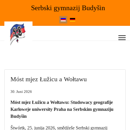
Serbski gymnazij Budyšin
Select your language
Móst mjez Łužicu a Wołtawu
30. Juni 2026
Móst mjez Łužicu a Wołtawu: Studowacy geografije
Karloweje uniwersity Praha na Serbskim gymnaziju
Budyšin
Štwórtk, 25. junija 2026, smědźeše Serbski gymnazij