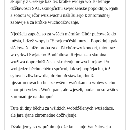
skupiny z Čěskeje kaž tež krótke wideja wo 10-lětneje
dźěławosći SAL skulojćichu swjedźenske popołdnjo. Pjatk
a sobotu wječor wužiwachu naši šulerjo k zhromadnej
zabawje a za krótke wuchodźowanje.
Njedźela započa so za wšěch měrniša: Chór pućowaše do
města, hdźež wopyta “Sewjeročěski muzej. Popołdnju pak
slědowaše hižo proba za dalši chórowy koncert, tutón raz
w cyrkwi Swjateho Bonifatiusa. Rejwanska skupina
wužiwa dopołdniši čas k skrućenju nowych rejow. Po
wobjedźe běchu chětro sprócni, tak sej popřejachu, tež
sylnych zliwkow dla, dołhu přestawku, doniž
njezarumowachu bus ze wšěmi wačokami a wotewzachu
chór při cyrkwi. Wučerpani, ale wjeseli, podachu so wšitcy
zhromadnje na dompuć.
Tute tři dny běchu za wšitkich wobdźělenych wužadace,
ale jara rjane zhromadne dožiwjenje.
Dźakujemy so w prěnim rjedźe knj. Janje Vančatovej a