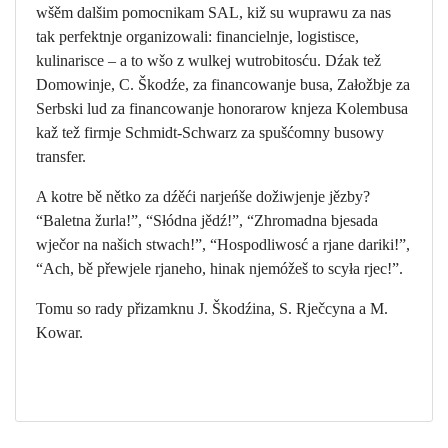
wšěm dalšim pomocnikam SAL, kiž su wuprawu za nas
tak perfektnje organizowali: financielnje, logistisce,
kulinarisce – a to wšo z wulkej wutrobitosću. Dźak tež
Domowinje, C. Škodźe, za financowanje busa, Załožbje za
Serbski lud za financowanje honorarow knjeza Kolembusa
kaž tež firmje Schmidt-Schwarz za spušćomny busowy
transfer.
A kotre bě nětko za dźěći narjeńše dožiwjenje jězby?
“Baletna žurla!”, “Słódna jědź!”, “Zhromadna bjesada
wječor na našich stwach!”, “Hospodliwosć a rjane dariki!”,
“Ach, bě přewjele rjaneho, hinak njemóžeš to scyła rjec!”.
Tomu so rady přizamknu J. Škodźina, S. Rječcyna a M.
Kowar.