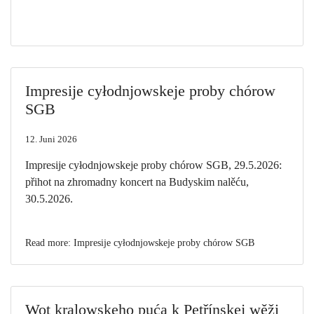
Impresije cyłodnjowskeje proby chórow
SGB
12. Juni 2026
Impresije cyłodnjowskeje proby chórow SGB, 29.5.2026:
přihot na zhromadny koncert na Budyskim nalěću,
30.5.2026.
Read more: Impresije cyłodnjowskeje proby chórow SGB
Wot kralowskeho puća k Petřínskej wěži