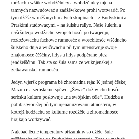
móžachu wšitke wobdźělnicy a wobdźělnicy mjena
tamnych nazwučować a zadźěwkowe prohi wottwarić. Po
tym dźěše w měšanych małych skupinach – z Budyskimi a
Praskimi studowacymi – na šulsku rallye. Naše šulerki a
naši šulerjo wodźachu swojich hosći po twarjenju,
rozłožowachu fachowe rumnosće a wosebitosće wšědneho
šulskeho dnja a wužiwachu při tym intensiwnje swoje
znajomosće čěšćiny, hdys a hdys podpěrane přez
jendźelšćinu. Tak sta so šula sama ze wuknjenskej a
zetkawanskej rumnosću.
Jedyn wjeršk programa bě zhromadna reja: K jednej čěskej
Mazurce a serbskemu spěwej „Šewc“ dožiwichu hosćo
serbsku kulturu posłownje „na swójskim ćěle“. Hudźba a
pohib stworištej při tym njenanuzowanu atmosferu, w
kotrejž hodźachu so kulturne rozdźěle a zhromadnosće
hrajkajo wotkrywać.
Najebać lěćne temperatury přizamkny so dźělej šule