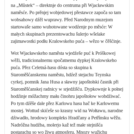
na „Můstek“ – direktnje do centruma při Wjacławskim
naměsće. Po prěnjej wobjedowej přestawce započa so tam
wobsahowy dźěl wuprawy. Před Narodnym muzejom
startowaše samo wuhotowane wodźenje po měsće: W
małych skupinach prezentowachu šulerjo wšelake
zajimawostki podłu Kralowskeho puća – wězo w čěšćinje.
Wot Wjacławskeho naměsta wjedźeše puć k Próškowej
wěži, tradicionalnemu spočatnemu dypkej Kralowskeho
puća. Přez Celetná-hasu dósta so skupina k
Staroměšćanskemu naměstu, hdźež stejachu Teynska
cyrkej, pomnik Jana Husa a sławny japoštołski časnik při
Staroměšćanskej radnicy w srjedźišću. Dypkownje k połnej
hodźinje móžachmy mału činohru japoštołow wobdźiwać.
Po tym dźěše dale přez Karlowu hasu hač ke Karlowemu
mostej. Wottud skićeše so krasny wid na Wołtawu, narodne
dźiwadło, hrodowy kompleks Hradčany a Petřínsku wěžu.
Nadróžna hudźba, molerjo kaž tež małe stejnišća
postarachu so wo žiwu atmosferu. Mnozy wužichu