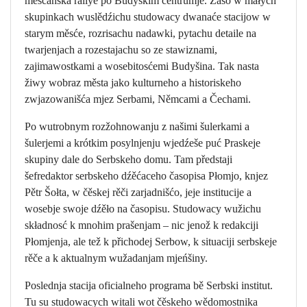
měšćanska rallye po Budyskim centrumje. Zaso w małych
skupinkach wuslědźichu studowacy dwanaće stacijow w
starym měsće, rozrisachu nadawki, pytachu detaile na
twarjenjach a rozestajachu so ze stawiznami,
zajimawostkami a wosebitosćemi Budyšina. Tak nasta
žiwy wobraz města jako kulturneho a historiskeho
zwjazowanišća mjez Serbami, Němcami a Čechami.
Po wutrobnym rozžohnowanju z našimi šulerkami a
šulerjemi a krótkim posylnjenju wjedźeše puć Praskeje
skupiny dale do Serbskeho domu. Tam předstaji
šefredaktor serbskeho dźěćaceho časopisa Płomjo, knjez
Pětr Šołta, w čěskej rěči zarjadnišćo, jeje institucije a
wosebje swoje dźěło na časopisu. Studowacy wužichu
składnosć k mnohim prašenjam – nic jenož k redakciji
Płomjenja, ale tež k přichodej Serbow, k situaciji serbskeje
rěče a k aktualnym wužadanjam mjeńšiny.
Poslednja stacija oficialneho programa bě Serbski institut.
Tu su studowacych witali wot čěskeho wědomostnika