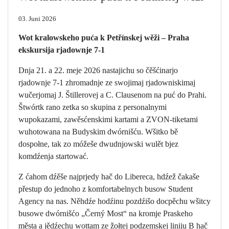
03. Juni 2026
Wot kralowskeho puća k Petřínskej wěži – Praha
ekskursija rjadownje 7-1
Dnja 21. a 22. meje 2026 nastajichu so čěšćinarjo
rjadownje 7-1 zhromadnje ze swojimaj rjadowniskimaj
wučerjomaj J. Štillerovej a C. Clausenom na puć do Prahi.
Štwórtk rano zetka so skupina z personalnymi
wupokazami, zawěsćenskimi kartami a ZVON-tiketami
wuhotowana na Budyskim dwórnišću. Wšitko bě
dospołne, tak zo móžeše dwudnjowski wulět bjez
komdźenja startować.
Z ćahom dźěše najprjedy hač do Libereca, hdźež čakaše
přestup do jednoho z komfortabelnych busow Student
Agency na nas. Něhdźe hodźinu pozdźišo docpěchu wšitcy
busowe dwórnišćo „Černý Most“ na kromje Praskeho
města a jědźechu wottam ze žołtej podzemskej liniju B hač