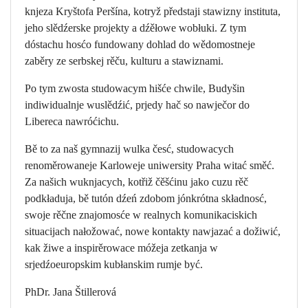
knjeza Kryštofa Peršína, kotryž předstaji stawizny instituta,
jeho slědźerske projekty a dźěłowe wobłuki. Z tym
dóstachu hosćo fundowany dohlad do wědomostneje
zaběry ze serbskej rěču, kulturu a stawiznami.
Po tym zwosta studowacym hišće chwile, Budyšin
indiwidualnje wuslědźić, prjedy hač so nawječor do
Libereca nawróćichu.
Bě to za naš gymnazij wulka česć, studowacych
renoměrowaneje Karloweje uniwersity Praha witać směć.
Za našich wuknjacych, kotřiž čěšćinu jako cuzu rěč
podkładuja, bě tutón dźeń zdobom jónkrótna składnosć,
swoje rěčne znajomosće w realnych komunikaciskich
situacijach nałožować, nowe kontakty nawjazać a dožiwić,
kak žiwe a inspirěrowace móžeja zetkanja w
srjedźoeuropskim kubłanskim rumje być.
PhDr. Jana Štillerová