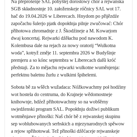
Na přeprošenje SAL pobyštej dorostowy chór a rejwanska
SGB składnostnje 10. załoženskeje róčnicy SAL wot 17.
hač do 19.04.2026 w Liberecach. Hnydom po přijězdźe
započachu šulerjo pjatk dopołdnja pilnje zwučować: Chór
přihotowa zhromadnje z J. Škodźineje a M. Kowarjom
dwaj koncertaj. Rejwarki dźěłachu pod nawodom K.
Kolembusa dale na rejach za nowy oratorij “Wulkotna
woda”, kotryž změje 11. septembra 2026 w Budyšinje
premjeru a so kónc septembra w Liberecach dalši króć
předstaji. Za to mějachu rejwarki wulkotne wuměnjenja:
perfektnu baletnu žurlu z wulkimi špihelemi.
Sobota bě za wšěch wužadaca: Nóžkowachmy poł hodźiny
wot hostela do centruma, do Krajneje wědomostneje
knihownje, hdźež přihotowachmy so na wobšěrny
swjedźenski program SAL. Popołdnju dožiwi publikum
wotměnjawe přinoški: Naš chór bě z rejwanskej skupinu
sep woblubowanych serbskich a mjezynarodnych spěwow
a rejow spřihotował. Tež přinoški dźěćaceje rejwanskeje