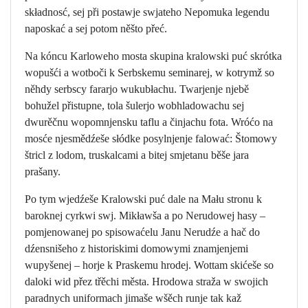
składnosć, sej při postawje swjateho Nepomuka legendu
naposkać a sej potom něšto přeć.
Na kóncu Karloweho mosta skupina kralowski puć skrótka
wopušći a wotboči k Serbskemu seminarej, w kotrymž so
něhdy serbscy fararjo wukubłachu. Twarjenje njebě
bohužel přistupne, tola šulerjo wobhladowachu sej
dwurěčnu wopomnjensku taflu a činjachu fota. Wróćo na
mosće njesmědźeše słódke posylnjenje falować: Štomowy
štricl z lodom, truskalcami a bitej smjetanu běše jara
prašany.
Po tym wjedźeše Kralowski puć dale na Mału stronu k
baroknej cyrkwi swj. Mikławša a po Nerudowej hasy –
pomjenowanej po spisowaćelu Janu Nerudźe a hač do
dźensnišeho z historiskimi domowymi znamjenjemi
wupyšenej – horje k Praskemu hrodej. Wottam skićeše so
daloki wid přez třěchi města. Hrodowa straža w swojich
paradnych uniformach jimaše wšěch runje tak kaž