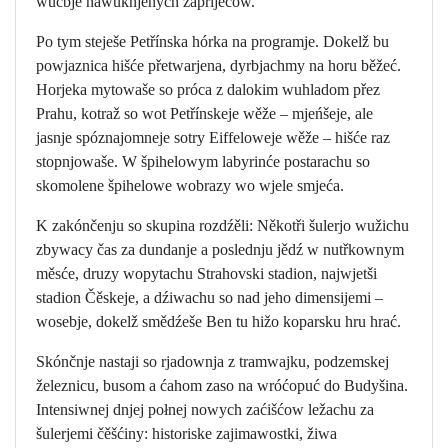
wučbje nawuknjenych zapřijećow.
Po tym steješe Petřínska hórka na programje. Dokelž bu
powjaznica hišće přetwarjena, dyrbjachmy na horu běžeć.
Horjeka mytowaše so próca z dalokim wuhladom přez
Prahu, kotraž so wot Petřínskeje wěže – mjeńšeje, ale
jasnje spóznajomneje sotry Eiffeloweje wěže – hišće raz
stopnjowaše. W špihelowym labyrinće postarachu so
skomolene špihelowe wobrazy wo wjele smjeća.
K zakónčenju so skupina rozdźěli: Někotři šulerjo wužichu
zbywacy čas za dundanje a poslednju jědź w nutřkownym
měsće, druzy wopytachu Strahovski stadion, najwjetši
stadion Čěskeje, a dźiwachu so nad jeho dimensijemi –
wosebje, dokelž smědźeše Ben tu hižo koparsku hru hrać.
Skónčnje nastaji so rjadownja z tramwajku, podzemskej
železnicu, busom a ćahom zaso na wróćopuć do Budyšina.
Intensiwnej dnjej połnej nowych zaćišćow ležachu za
šulerjemi čěšćiny: historiske zajimawostki, žiwa