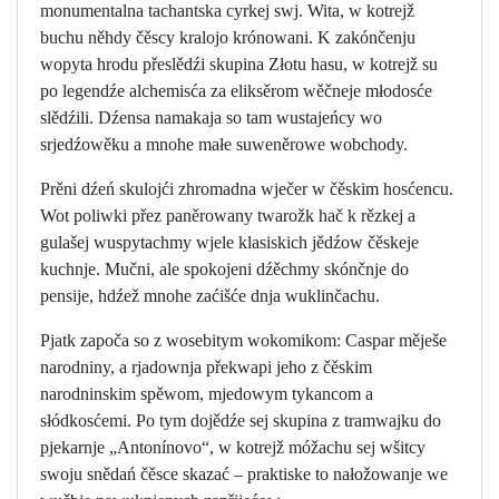
monumentalna tachantska cyrkej swj. Wita, w kotrejž
buchu něhdy čěscy kralojo krónowani. K zakónčenju
wopyta hrodu přeslědźi skupina Złotu hasu, w kotrejž su
po legendźe alchemisća za eliksěrom wěčneje młodosće
slědźili. Dźensa namakaja so tam wustajeńcy wo
srjedźowěku a mnohe małe suweněrowe wobchody.
Prěni dźeń skulojći zhromadna wječer w čěskim hosćencu.
Wot poliwki přez paněrowany twarožk hač k rězkej a
gulašej wuspytachmy wjele klasiskich jědźow čěskeje
kuchnje. Mučni, ale spokojeni dźěchmy skónčnje do
pensije, hdźež mnohe zaćišće dnja wuklinčachu.
Pjatk započa so z wosebitym wokomikom: Caspar měješe
narodniny, a rjadownja překwapi jeho z čěskim
narodninskim spěwom, mjedowym tykancom a
słódkosćemi. Po tym dojědźe sej skupina z tramwajku do
pjekarnje „Antonínovo“, w kotrejž móžachu sej wšitcy
swoju snědań čěsce skazać – praktiske to nałožowanje we