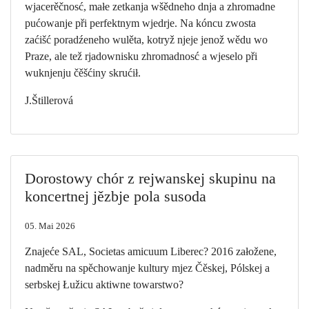
wjacerěčnosć, małe zetkanja wšědneho dnja a zhromadne
pućowanje při perfektnym wjedrje. Na kóncu zwosta
zaćišć poradźeneho wulěta, kotryž njeje jenož wědu wo
Praze, ale tež rjadownisku zhromadnosć a wjeselo při
wuknjenju čěšćiny skrućił.
J.Štillerová
Dorostowy chór z rejwanskej skupinu na
koncertnej jězbje pola susoda
05. Mai 2026
Znajeće SAL, Societas amicuum Liberec? 2016 załožene,
nadměru na spěchowanje kultury mjez Čěskej, Pólskej a
serbskej Łužicu aktiwne towarstwo?