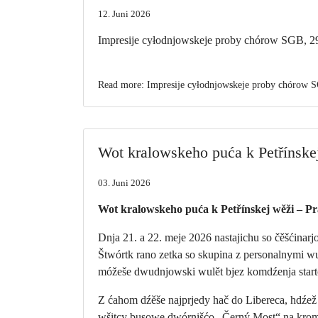
12. Juni 2026
Impresije cyłodnjowskeje proby chórow SGB, 29
Read more: Impresije cyłodnjowskeje proby chórow 
Wot kralowskeho puća k Petřínske
03. Juni 2026
Wot kralowskeho puća k Petřínskej wěži – Pr
Dnja 21. a 22. meje 2026 nastajichu so čěšćinar
Štwórtk rano zetka so skupina z personalnymi
móžeše dwudnjowski wulět bjez komdźenja star
Z ćahom dźěše najprjedy hač do Libereca, hdźe
wšitcy busowe dwórnišćo „Černý Most“ na kromje