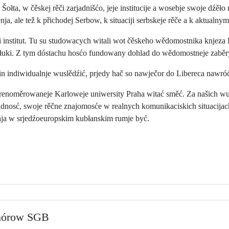
Šołta, w čěskej rěči zarjadnišćo, jeje institucije a wosebje swoje dźě
ja, ale tež k přichodej Serbow, k situaciji serbskeje rěče a k aktual
i institut. Tu su studowacych witali wot čěskeho wědomostnika knjeza K
obłuki. Z tym dóstachu hosćo fundowany dohlad do wědomostneje zaběry 
 indiwidualnje wuslědźić, prjedy hač so nawječor do Libereca nawró
renoměrowaneje Karloweje uniwersity Praha witać směć. Za našich wuk
adnosć, swoje rěčne znajomosće w realnych komunikaciskich situacija
nja w srjedźoeuropskim kubłanskim rumje być.
chórow SGB