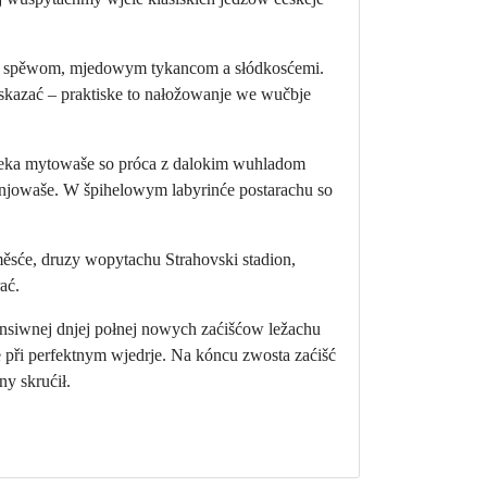
im spěwom, mjedowym tykancom a słódkosćemi.
 skazać – praktiske to nałožowanje we wučbje
rjeka mytowaše so próca z dalokim wuhladom
topnjowaše. W špihelowym labyrinće postarachu so
ěsće, druzy wopytachu Strahovski stadion,
ać.
nsiwnej dnjej połnej nowych zaćišćow ležachu
 při perfektnym wjedrje. Na kóncu zwosta zaćišć
y skrućił.