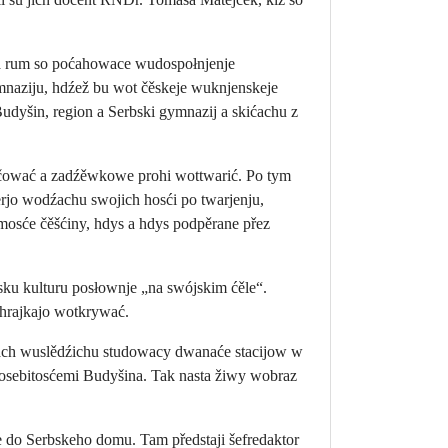
na rum so poćahowace wudospołnjenje
naziju, hdźež bu wot čěskeje wuknjenskeje
Budyšin, region a Serbski gymnazij a skićachu z
čować a zadźěwkowe prohi wottwarić. Po tym
erjo wodźachu swojich hosći po twarjenju,
osće čěšćiny, hdys a hdys podpěrane přez
ku kulturu posłownje „na swójskim ćěle“.
 hrajkajo wotkrywać.
kach wuslědźichu studowacy dwanaće stacijow w
 wosebitosćemi Budyšina. Tak nasta žiwy wobraz
 do Serbskeho domu. Tam předstaji šefredaktor