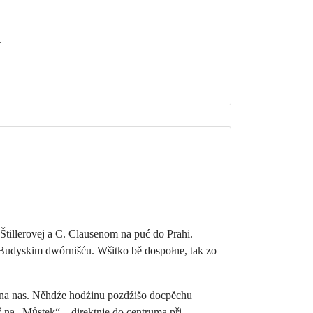
.
Štillerovej a C. Clausenom na puć do Prahi.
udyskim dwórnišću. Wšitko bě dospołne, tak zo
 na nas. Něhdźe hodźinu pozdźišo docpěchu
 na „Můstek“ – direktnje do centruma při