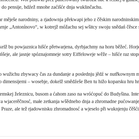
 do pensije, hdźež mnohe zaćišće dnja wuklinčachu.
r měješe narodniny, a rjadownja překwapi jeho z čěskim narodninsk
arnje „Antonínovo“, w kotrejž móžachu sej wšitcy swoju snědań čěsce
okelž bu powjaznica hišće přetwarjena, dyrbjachmy na horu běžeć. Ho
eńšeje, ale jasnje spóznajomneje sotry Eiffeloweje wěže – hišće raz s
rjo wužichu zbywacy čas za dundanje a poslednju jědź w nutřkownym m
ho dimensijemi – wosebje, dokelž smědźeše Ben tu hižo koparsku hru hr
zemskej železnicu, busom a ćahom zaso na wróćopuć do Budyšina. Inte
žiwa wjacerěčnosć, małe zetkanja wšědneho dnja a zhromadne pućowanje
Praze, ale tež rjadownisku zhromadnosć a wjeselo při wuknjenju čěšćin