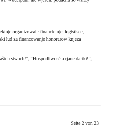
je organizowali: financielnje, logistisce,
bski lud za financowanje honorarow knjeza
ašich stwach!”, “Hospodliwosć a rjane dariki!”,
Seite 2 von 23