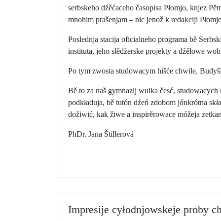
serbskeho dźěćaceho časopisa Płomjo, knjez Pětr 
mnohim prašenjam – nic jenož k redakciji Płomjen
Poslednja stacija oficialneho programa bě Serbsk
instituta, jeho slědźerske projekty a dźěłowe w
Po tym zwosta studowacym hišće chwile, Budyšin
Bě to za naš gymnazij wulka česć, studowacych 
podkładuja, bě tutón dźeń zdobom jónkrótna skł
dožiwić, kak žiwe a inspirěrowace móžeja zetka
PhDr. Jana Štillerová
Impresije cyłodnjowskeje proby 