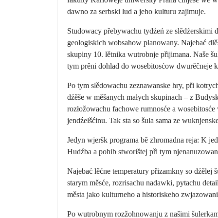
dawno za serbski lud a jeho kulturu zajimuje.
Studowacy přebywachu tydźeń ze slědźerskimi d
geologiskich wobsahow planowany. Najebać dlěš
skupiny 10. lětnika wutrobnje přijimana. Naše šu
tym prěni dohlad do wosebitosćow dwurěčneje ku
Po tym slědowachu zeznawanske hry, při kotry
dźěše w měšanych małych skupinach – z Budyskimi
rozłožowachu fachowe rumnosće a wosebitosće w
jendźelšćinu. Tak sta so šula sama ze wuknjensk
Jedyn wjeršk programa bě zhromadna reja: K je
Hudźba a pohib stworištej při tym njenanuzowan
Najebać lěćne temperatury přizamkny so dźělej
starym měsće, rozrisachu nadawki, pytachu detai
města jako kulturneho a historiskeho zwjazowa
Po wutrobnym rozžohnowanju z našimi šulerkami 