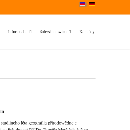
Select your language
Informacije
šulerska nowina
Kontakty
in
tudijneho lěta geografija přirodowědneje
li su jich docent RNDr. Tomáša Matějček, kiž so