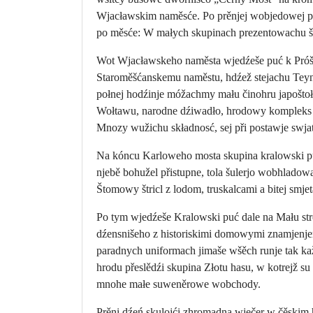
Wjacławskim naměsće. Po prěnjej wobjedowej 
po měsće: W małych skupinach prezentowachu šu
Wot Wjacławskeho naměsta wjedźeše puć k Próšk
Staroměšćanskemu naměstu, hdźež stejachu Teyns
połnej hodźinje móžachmy mału činohru japošto
Wołtawu, narodne dźiwadło, hrodowy kompleks H
Mnozy wužichu składnosć, sej při postawje swj
Na kóncu Karloweho mosta skupina kralowski pu
njebě bohužel přistupne, tola šulerjo wobhlado
Štomowy štricl z lodom, truskalcami a bitej smjet
Po tym wjedźeše Kralowski puć dale na Mału st
dźensnišeho z historiskimi domowymi znamjenjem
paradnych uniformach jimaše wšěch runje tak ka
hrodu přeslědźi skupina Złotu hasu, w kotrejž s
mnohe małe suweněrowe wobchody.
Prěni dźeń skulojći zhromadna wječer w čěskim 