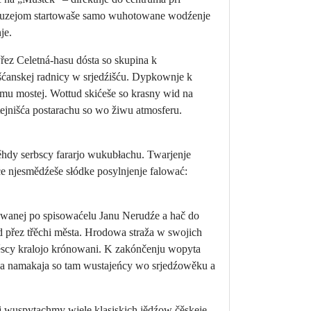
muzejom startowaše samo wuhotowane wodźenje
je.
ez Celetná-hasu dósta so skupina k
šćanskej radnicy w srjedźišću. Dypkownje k
u mostej. Wottud skićeše so krasny wid na
jnišća postarachu so wo žiwu atmosferu.
hdy serbscy fararjo wukubłachu. Twarjenje
e njesmědźeše słódke posylnjenje falować:
owanej po spisowaćelu Janu Nerudźe a hač do
 přez třěchi města. Hrodowa straža w swojich
čěscy kralojo krónowani. K zakónčenju wopyta
ensa namakaja so tam wustajeńcy wo srjedźowěku a
j wuspytachmy wjele klasiskich jědźow čěskeje