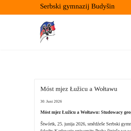
Serbski gymnazij Budyšin
Móst mjez Łužicu a Wołtawu
30. Juni 2026
Móst mjez Łužicu a Wołtawu: Studowacy geog
Štwórtk, 25. junija 2026, smědźeše Serbski gym
fakulty Karloweje uniwersity Praha činješe we w