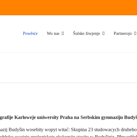
Powěsće
Wo nas
Šulske žiwjenje
Partnerojo
rafije Karloweje uniwersity Praha na Serbskim gymnaziju Budyš
nazij Budyšin wosebity wopyt witać: Skupina 23 studowacych druheho s
obłuku swojeje geologiskeje ekskursije staciju w Budyšinje. Přewodźe