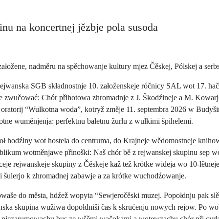
nu na koncertnej jězbje pola susoda
ałožene, nadměru na spěchowanje kultury mjez Čěskej, Pólskej a serb
rejwanska SGB składnostnje 10. załoženskeje róčnicy SAL wot 17. h
lnje zwučować: Chór přihotowa zhromadnje z J. Škodźineje a M. Kowar
ratorij “Wulkotna woda”, kotryž změje 11. septembra 2026 w Budyšin
kotne wuměnjenja: perfektnu baletnu žurlu z wulkimi špihelemi.
 hodźiny wot hostela do centruma, do Krajneje wědomostneje kniho
blikum wotměnjawe přinoški: Naš chór bě z rejwanskej skupinu sep 
ceje rejwanskeje skupiny z Čěskeje kaž tež krótke wideja wo 10-lětne
i šulerjo k zhromadnej zabawje a za krótke wuchodźowanje.
waše do města, hdźež wopyta “Sewjeročěski muzej. Popołdnju pak slě
nska skupina wužiwa dopołdniši čas k skrućenju nowych rejow. Po wobj
ž njezarumowachu bus ze wšěmi wačokami a wotewzachu chór při cyrkw