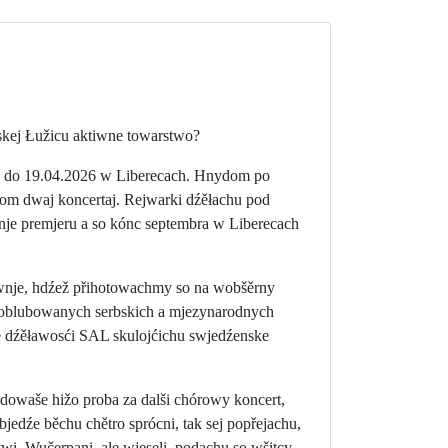
skej Łužicu aktiwne towarstwo?
ač do 19.04.2026 w Liberecach. Hnydom po
jom dwaj koncertaj. Rejwarki dźěłachu pod
je premjeru a so kónc septembra w Liberecach
wnje, hdźež přihotowachmy so na wobšěrny
woblubowanych serbskich a mjezynarodnych
je dźěławosći SAL skulojćichu swjedźenske
dowaše hižo proba za dalši chórowy koncert,
edźe běchu chětro sprócni, tak sej popřejachu,
i. Wučerpani, ale wjeseli, podachu so wšitcy