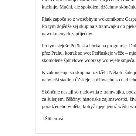
kuchnje. Mučni, ale spokojeni dźěchmy skónčnje
Pjatk započa so z wosebitym wokomikom: Caspa
Po tym dojědźe sej skupina z tramwajku do pjek
nawuknjenych zapřijećow.
Po tym steješe Petřínska hórka na programje. D
přez Prahu, kotraž so wot Petřínskeje wěže – mj
skomolene špihelowe wobrazy wo wjele smjeća.
K zakónčenju so skupina rozdźěli: Někotři šule
najwjetši stadion Čěskeje, a dźiwachu so nad je
Skónčnje nastaji so rjadownja z tramwajku, pod
za šulerjemi čěšćiny: historiske zajimawostki, 
poradźeneho wulěta, kotryž njeje jenož wědu wo 
J.Štillerová