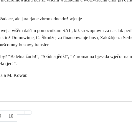
adace, ale jara rjane zhromadne dožiwjenje.
vej a wšěm dalšim pomocnikam SAL, kiž su wuprawu za nas tak perfektn
Dźak tež Domowinje, C. Škodźe, za financowanje busa, Załožbje za Ser
pušćomny busowy transfer.
zby? “Baletna žurla!”, “Słódna jědź!”, “Zhromadna bjesada wječor na n
ła rjec!”.
na a M. Kowar.
9
10