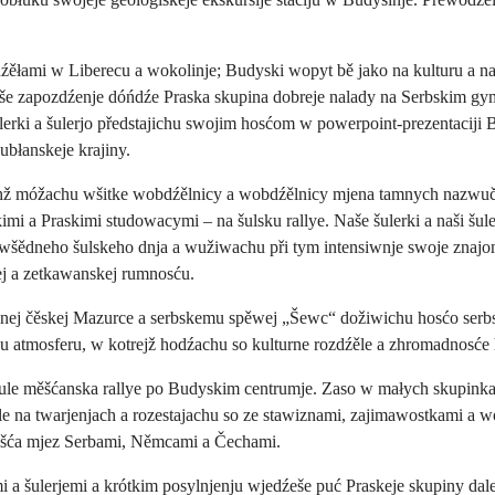
źěłami w Liberecu a wokolinje; Budyski wopyt bě jako na kulturu a 
e zapozdźenje dóńdźe Praska skupina dobreje nalady na Serbskim gym
lerki a šulerjo předstajichu swojim hosćom w powerpoint-prezentaciji 
błanskeje krajiny.
chž móžachu wšitke wobdźělnicy a wobdźělnicy mjena tamnych nazwu
 a Praskimi studowacymi – na šulsku rallye. Naše šulerki a naši šul
šědneho šulskeho dnja a wužiwachu při tym intensiwnje swoje znajom
ej a zetkawanskej rumnosću.
dnej čěskej Mazurce a serbskemu spěwej „Šewc“ dožiwichu hosćo serbs
u atmosferu, w kotrejž hodźachu so kulturne rozdźěle a zhromadnosće
 šule měšćanska rallye po Budyskim centrumje. Zaso w małych skupin
le na twarjenjach a rozestajachu so ze stawiznami, zajimawostkami a
nišća mjez Serbami, Němcami a Čechami.
a šulerjemi a krótkim posylnjenju wjedźeše puć Praskeje skupiny dale