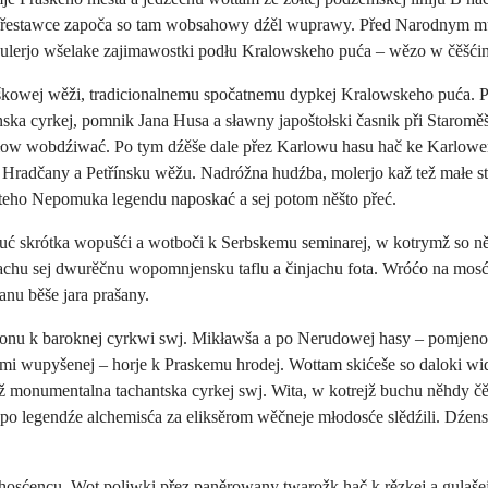
přestawce započa so tam wobsahowy dźěl wuprawy. Před Narodnym 
lerjo wšelake zajimawostki podłu Kralowskeho puća – wězo w čěšćin
owej wěži, tradicionalnemu spočatnemu dypkej Kralowskeho puća. Př
ka cyrkej, pomnik Jana Husa a sławny japoštołski časnik při Staromě
łow wobdźiwać. Po tym dźěše dale přez Karlowu hasu hač ke Karlowem
radčany a Petřínsku wěžu. Nadróžna hudźba, molerjo kaž tež małe ste
ateho Nepomuka legendu naposkać a sej potom něšto přeć.
ć skrótka wopušći a wotboči k Serbskemu seminarej, w kotrymž so ně
wachu sej dwurěčnu wopomnjensku taflu a činjachu fota. Wróćo na mosć
anu běše jara prašany.
ronu k baroknej cyrkwi swj. Mikławša a po Nerudowej hasy – pomjen
i wupyšenej – horje k Praskemu hrodej. Wottam skićeše so daloki wid
ž monumentalna tachantska cyrkej swj. Wita, w kotrejž buchu něhdy 
u po legendźe alchemisća za eliksěrom wěčneje młodosće slědźili. Dź
hosćencu. Wot poliwki přez paněrowany twarožk hač k rězkej a gulaše