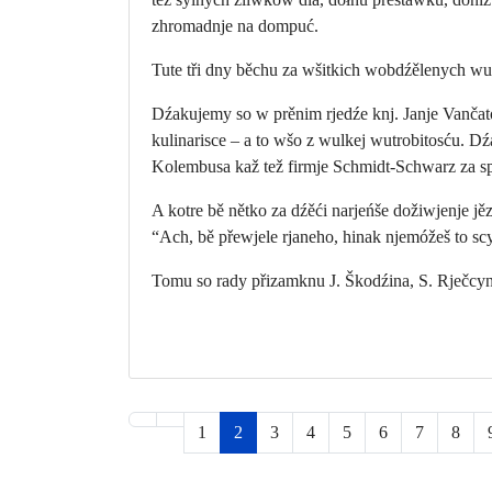
zhromadnje na dompuć.
Tute tři dny běchu za wšitkich wobdźělenych wuž
Dźakujemy so w prěnim rjedźe knj. Janje Vančato
kulinarisce – a to wšo z wulkej wutrobitosću. 
Kolembusa kaž tež firmje Schmidt-Schwarz za s
A kotre bě nětko za dźěći narjeńše dožiwjenje jě
“Ach, bě přewjele rjaneho, hinak njemóžeš to scy
Tomu so rady přizamknu J. Škodźina, S. Rječcy
1
2
3
4
5
6
7
8