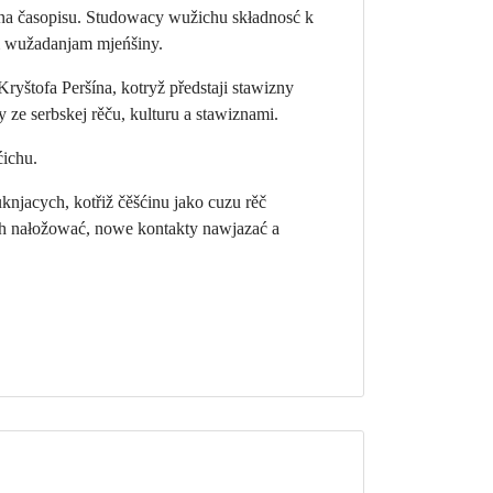
ło na časopisu. Studowacy wužichu składnosć k
nym wužadanjam mjeńšiny.
ryštofa Peršína, kotryž předstaji stawizny
ze serbskej rěču, kulturu a stawiznami.
ćichu.
njacych, kotřiž čěšćinu jako cuzu rěč
ch nałožować, nowe kontakty nawjazać a