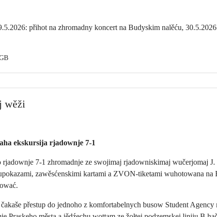
.5.2026: přihot na zhromadny koncert na Budyskim nalěću, 30.5.2026
SGB
j wěži
aha ekskursija rjadownje 7-1
jo rjadownje 7-1 zhromadnje ze swojimaj rjadowniskimaj wučerjomaj J. 
 wupokazami, zawěsćenskimi kartami a ZVON-tiketami wuhotowana na B
tować.
ž čakaše přestup do jednoho z komfortabelnych busow Student Agency
 Praskeho města a jědźechu wottam ze žołtej podzemskej liniju B hač