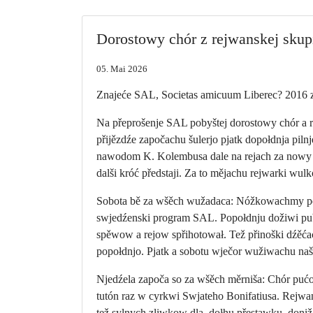
Dorostowy chór z rejwanskej skupi
05. Mai 2026
Znajeće SAL, Societas amicuum Liberec? 2016 z
Na přeprošenje SAL pobyštej dorostowy chór a 
přijězdźe započachu šulerjo pjatk dopołdnja pi
nawodom K. Kolembusa dale na rejach za nowy o
dalši króć předstaji. Za to mějachu rejwarki wul
Sobota bě za wšěch wužadaca: Nóžkowachmy poł
swjedźenski program SAL. Popołdnju dožiwi pu
spěwow a rejow spřihotował. Tež přinoški dźěća
popołdnjo. Pjatk a sobotu wječor wužiwachu naš
Njedźela započa so za wšěch měrniša: Chór pućo
tutón raz w cyrkwi Swjateho Bonifatiusa. Rejwa
tež sylnych zliwkow dla, dołhu přestawku, doni