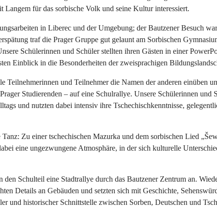
 Langem für das sorbische Volk und seine Kultur interessiert.
hungsarbeiten in Liberec und der Umgebung; der Bautzener Besuch war
 Verspätung traf die Prager Gruppe gut gelaunt am Sorbischen Gymnasiu
ere Schülerinnen und Schüler stellten ihren Gästen in einer PowerPo
en Einblick in die Besonderheiten der zweisprachigen Bildungslandsc
 alle Teilnehmerinnen und Teilnehmer die Namen der anderen einüben
Prager Studierenden – auf eine Schulrallye. Unsere Schülerinnen und S
tags und nutzten dabei intensiv ihre Tschechischkenntnisse, gelegentli
anz: Zu einer tschechischen Mazurka und dem sorbischen Lied „Šewc“ 
ei eine ungezwungene Atmosphäre, in der sich kulturelle Unterschie
n den Schulteil eine Stadtrallye durch das Bautzener Zentrum an. Wied
suchten Details an Gebäuden und setzten sich mit Geschichte, Sehenswü
eller und historischer Schnittstelle zwischen Sorben, Deutschen und Tsc