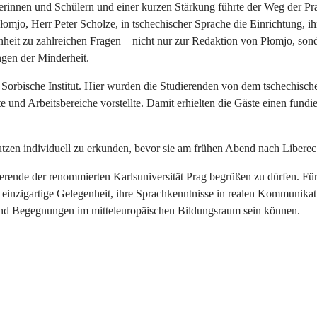
innen und Schülern und einer kurzen Stärkung führte der Weg der Prag
łomjo, Herr Peter Scholze, in tschechischer Sprache die Einrichtung, ih
enheit zu zahlreichen Fragen – nicht nur zur Redaktion von Płomjo, son
ngen der Minderheit.
s Sorbische Institut. Hier wurden die Studierenden von dem tschechisch
te und Arbeitsbereiche vorstellte. Damit erhielten die Gäste einen fundi
tzen individuell zu erkunden, bevor sie am frühen Abend nach Liberec
rende der renommierten Karlsuniversität Prag begrüßen zu dürfen. Für
 einzigartige Gelegenheit, ihre Sprachkenntnisse in realen Kommunika
rend Begegnungen im mitteleuropäischen Bildungsraum sein können.