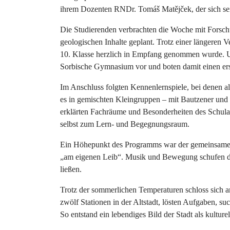
ihrem Dozenten RNDr. Tomáš Matějček, der sich seit
Die Studierenden verbrachten die Woche mit Forsc
geologischen Inhalte geplant. Trotz einer längeren
10. Klasse herzlich in Empfang genommen wurde. Uns
Sorbische Gymnasium vor und boten damit einen erst
Im Anschluss folgten Kennenlernspiele, bei denen
es in gemischten Kleingruppen – mit Bautzener und 
erklärten Fachräume und Besonderheiten des Schulall
selbst zum Lern- und Begegnungsraum.
Ein Höhepunkt des Programms war der gemeinsame T
„am eigenen Leib“. Musik und Bewegung schufen dab
ließen.
Trotz der sommerlichen Temperaturen schloss sich a
zwölf Stationen in der Altstadt, lösten Aufgaben, 
So entstand ein lebendiges Bild der Stadt als kultur